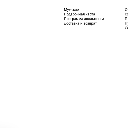
Мужское
О
Подарочная карта
К
Программа лояльности
П
Доставка и возврат
П
С