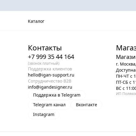
Каталог
Контакты
Мага
+7 999 35 44 164
Магази
(звонок платный)
г. Москва
Поддержка клиентов
Доступна
hello@igan-support.ru
ПН-ЧТ с 1
Сотрудничество B2B
ПТ-СБ с 1
info@igandesigner.ru
ВС с 11:0
ИП Поляко
Поддержка в Telegram
Telegram канал
Вконтакте
Instagram