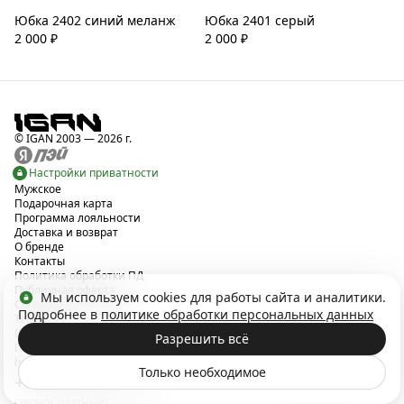
Юбка 2402 синий меланж
Юбка 2401 серый
2 000
₽
2 000
₽
© IGAN 2003 — 2026 г.
Настройки приватности
Мужское
Подарочная карта
Программа лояльности
Доставка и возврат
О бренде
Контакты
Политика обработки ПД
Публичная оферта
Мы используем cookies для работы сайта и аналитики.
Согласие на рассылку
Подробнее в
политике обработки персональных данных
Telegram
Вконтакте
Разрешить всё
Поддержка в Telegram
hello@igan-support.ru
Только необходимое
+7 999 354 41 64
(звонок платный)