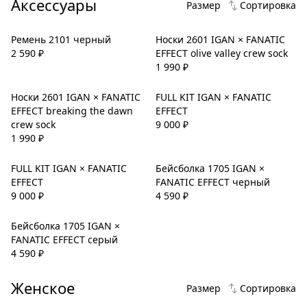
Аксессуары
Размер
Сортировка
Ремень 2101 черный
Носки 2601 IGAN × FANATIC
2 590
₽
EFFECT olive valley crew sock
1 990
₽
Носки 2601 IGAN × FANATIC
FULL KIT IGAN × FANATIC
EFFECT breaking the dawn
EFFECT
crew sock
9 000
₽
1 990
₽
FULL KIT IGAN × FANATIC
Бейсболка 1705 IGAN ×
EFFECT
FANATIC EFFECT черный
9 000
₽
4 590
₽
Бейсболка 1705 IGAN ×
FANATIC EFFECT серый
4 590
₽
Женское
Размер
Сортировка